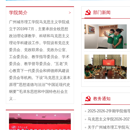
部门新闻
学院简介
>
【城理青年行】Young实践团以文创设
广州城市理工学院马克思主义学院成
计焕活三华古村文脉
立于2019年7月，主要承担全校思想
政治理论课教学、科研和马克思主义
理论学科建设工作。学院设有党总支
委员会、党政联席会、党政办公室、
工会委员会、教学指导委员会、学术
委员会、教学督导委员会、“五老”关
【城理青年行】献青春良策 助文创传
心教育下一代委员会和师德师风建设
承——Young实践团与花都区博物馆开
委员会等机构。下设“马克思主义基本
展座谈交流
原理”“思想道德与法治”“中国近现代史
纲要”“毛泽东思想和中国特色社会主
教务通知
义...
2025-2026-2学期学
●
【城理青年行】Young实践团开展岭南
马克思主义学院2026-20
●
乡村文化遗产活化专题调研
关于广州城市理工学院马克
●