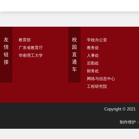
扬岭南非遗
心——2026年马克思主义
学院思政课教师赴江西研
友
校
教育部
学校办公室
【城理青年行】岭上盆景承文脉，青年
修
情
园
广东省教育厅
教务处
实干启新程——壮志不减实践团赴花都
链
直
华南理工大学
人事处
区瑞岭村开展实践活动
接
通
后勤处
车
财务处
网络与信息中心
工程研究院
【城理青年行】Young实践团线上线下
同步开展场馆里的思政课
Copyright ©
制作维护
【城理青年行】Young实践团开展醒狮