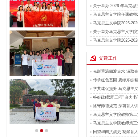
关于举办 2026 年马克思主
●
马克思主义学院任课教师202
●
马克思主义学院2025-20
●
关于举办马克思主义学院第
传承红色基因 道润思政初心——2026
●
年马克思主义学院思政课教师赴江西研
马克思主义学院2025-20
●
修
党建工作
光影重温四渡赤水 汲取奋进
●
传承红色基因 赓续东纵精
【城理青年行】侨脉连山海，薪火续侨
●
声——星火传侨实践团深耕花都华侨农
学共建促提升 马克思主义
●
场归侨口述史 传承侨乡文脉
答好政绩观“三问” 奋力书写
●
恪守师德规范 深耕育人讲
●
马克思主义学院教师第二党支
●
马克思主义学院教师第三党支
●
【城理青年行】深耕瑞岭传文脉，匠心
回望华南抗战史 凝聚育人
●
传承红色基因 道润思政初
赋能促振兴——壮志不减实践团踏乡弘